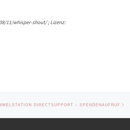
8/11/whisper-shout/ ; Lizenz:
Nä
ISTE
MMELSTATION DIRECTSUPPORT – SPENDENAUFRUF