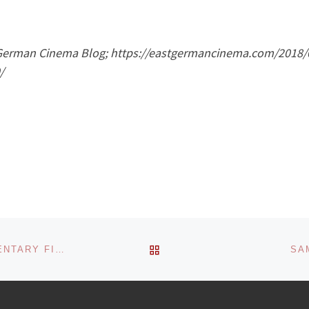
 German Cinema Blog; https://eastgermancinema.com/2018/0
/
ZURÜCK ZUR BEITRAGSL
21.07. – DOKUMENTARFILM ÜBER GEWALT. DOCUMENTARY FILM ABOUT VIOLENCE.
SA