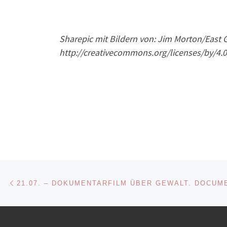
Sharepic mit Bildern von: Jim Morton/East
http://creativecommons.org/licenses/by/4.0
Beitragsnavigation
Vorheriger Beitrag