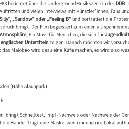
1988 berichtet über die UndergroundMusikszene in der
DDR
.
Auftritten und vielen Interviews mit Künstler*innen, Fans u
Silly“, „Sandow“ oder „Feeling B“
und porträtiert die Protes
sdruck bringt. Der Film begeistert zum einen als spannende
e Atmosphäre.
Ein Muss für Menschen, die sich für
Jugendkult
t
englischen Untertiteln
zeigen. Danach möchten wir versuchen
r: das Malobeo wird dazu eine
Küfa
machen, es wird also wa
sden (Nähe Alaunpark)
rk
en: bringt Schnelltest, Impf-Nachweis oder Nachweis der G
die Hände. Tragt eine Maske, wenn ihr euch im Lokal aufhal